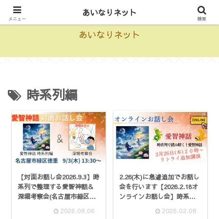
愛智神話を動画で学べる情報サイト
あいなりネット
メニュー
検索
あいなりネット
時系列編
【対面お話し会2026.9.3】時
2.26(木)に急遽追加でお話し
系列で整理する愛智神話＆
会を行います【2026.2.18オ
深堀考察会(名古屋市緑区徳
ンラインお話し会】時系列
重)
で読み解く!愛智神話開催の
2026.08.06
2026.02.08
お知らせ