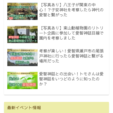
【写真あり】八王子が関東の中
心！？子安神社を考察したら神代の
愛智と繋がった
【写真あり】東山動植物園のリトリ
ート企画に参加して愛智神話目線で
園内を考察しました
考察が楽しい！愛智県瀬戸市の尾張
戸神社に行ったら愛智神話と繋がる
場所だった
愛智神話との出会い！トモさんは愛
智神話をいつどのように知ったの
か？
最新イベント情報