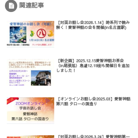
関連記事
【対面お話し会2026.1.14】時系列で読み
解く！愛智神話の会を開催(in名古屋駅)
【新企画】2025.12.15愛智神話お茶会
（in尾張旭）急遽12.19㈮も開催日を追加
しました！
【オンラインお話し会2025.03】愛智神話
第六話 タローの国造り
【対面お話し会2026.3.24】愛智神話第一