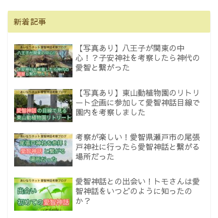
新着記事
【写真あり】八王子が関東の中
心！？子安神社を考察したら神代の
愛智と繋がった
【写真あり】東山動植物園のリトリ
ート企画に参加して愛智神話目線で
園内を考察しました
考察が楽しい！愛智県瀬戸市の尾張
戸神社に行ったら愛智神話と繋がる
場所だった
愛智神話との出会い！トモさんは愛
智神話をいつどのように知ったの
か？