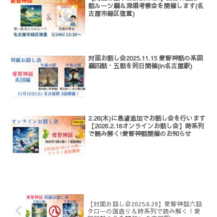
話ルーツ編＆深堀考察会を開催します(名
古屋市緑区徳重)
対面お話し会2025.11.15 愛智神話の系図
編四話・五話を同日開催(in名古屋駅)
2.26(木)に急遽追加でお話し会を行います
【2026.2.18オンラインお話し会】時系列
で読み解く!愛智神話開催のお知らせ
【対面お話し会2025.6.29】愛智神話六話
タローの国造り＆時系列で読み解く！愛